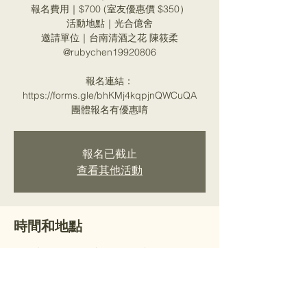
報名費用｜$700 (室友優惠價 $350）
活動地點｜光合億舍
邀請單位｜台南清酒之花 陳筱柔
@rubychen19920806
報名連結：
https://forms.gle/bhKMj4kqpjnQWCuQA
團體報名有優惠唷
報名已截止
查看其他活動
時間和地點
2026年7月25日 下午2:00 – 下午4:00
光合億舍, 710台湾台南市永康區新行街291巷
15號