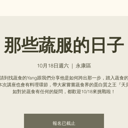
品牌介紹
房型介紹
公共設施
空間租借
活動情報
那些蔬服的日子
10月18日週六
  |  
永康區
請到找蔬食的Yang跟我們分享他是如何跨出那一步，踏入蔬食
本次講座也會有料理環節，帶大家嘗嘗蔬食界的蛋白質之王『天
如對於蔬食有任何的疑問，都歡迎10/18來挑戰啦！
報名已截止