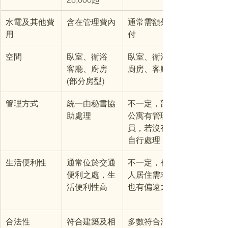
水電及其他費
含在管理費內
通常需額外支
用
付
空間
臥室、衛浴
臥室、衛浴、
客廳、廚房
廚房、客廳等
(部分房型)
管理方式
統一由秘書協
不一定，部分
助處理
公寓有管理
員，若沒有需
自行處理
生活便利性
通常位於交通
不一定，視個
便利之處，生
人居住需求，
活便利性高
也有偏遠之處
合法性
符合建築及相
多數符合法