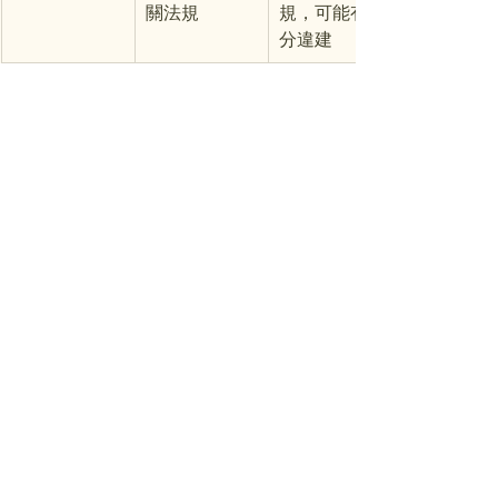
關法規
規，可能有部
分違建
由上表可知，飯店式公寓和Airbnb都有
提供較為彈性的方案，可以租賃較短期
間，但Airbnb
的房源管理制度不清楚，若擔心居住上
有安全疑慮，建議可以選飯店式公寓。
飯店式公寓嚴選房客，且從建設開始確
保全面符合法規，保障住客的居住權
益。