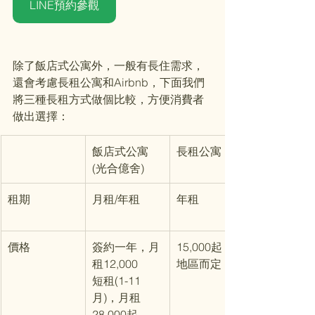
LINE預約參觀
除了飯店式公寓外，一般有長住需求，
還會考慮長租公寓和Airbnb，下面我們
將三種長租方式做個比較，方便消費者
做出選擇：
飯店式公寓
長租公寓
(光合億舍)
租期
月租/年租
年租
價格
簽約一年，月
15,000起，視
租12,000
地區而定
短租(1-11
月)，月租
28,000起